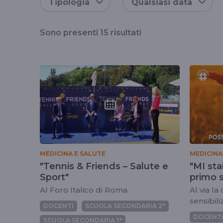
Tipologia
Qualsiasi data
Sono presenti
15
risultati
MEDICINA E SALUTE
MEDICINA
"Tennis & Friends – Salute e
"MI sta
Sport"
primo 
Al Foro Italico di Roma
Al via l
sensibil
DOCENTI
SCUOLA SECONDARIA 2°
dell'Ist
DOCENT
SCUOLA SECONDARIA 1°