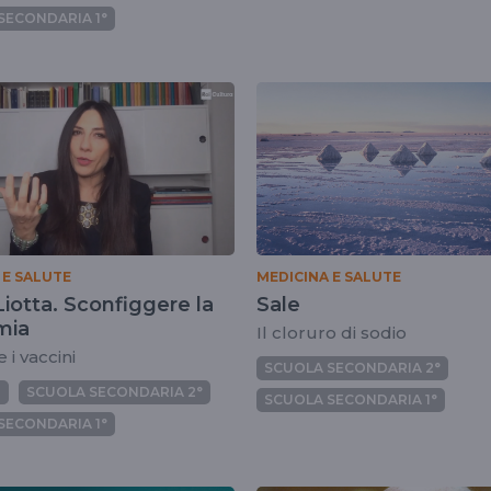
SECONDARIA 1°
 E SALUTE
MEDICINA E SALUTE
Liotta. Sconfiggere la
Sale
mia
Il cloruro di sodio
 i vaccini
SCUOLA SECONDARIA 2°
I
SCUOLA SECONDARIA 2°
SCUOLA SECONDARIA 1°
SECONDARIA 1°