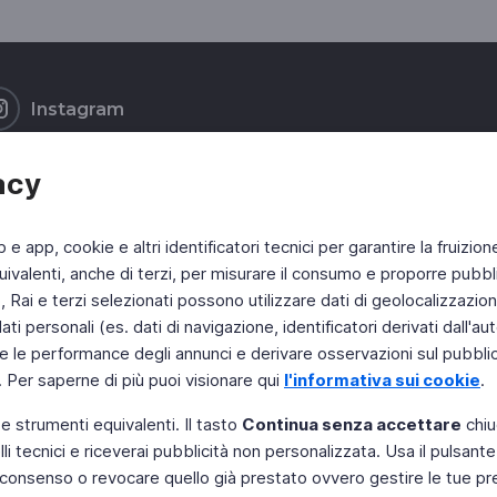
Instagram
acy
b e app, cookie e altri identificatori tecnici per garantire la fruizion
ivalenti, anche di terzi, per misurare il consumo e proporre pubbli
Rai e terzi selezionati possono utilizzare dati di geolocalizzazione,
 personali (es. dati di navigazione, identificatori derivati dall'auten
e le performance degli annunci e derivare osservazioni sul pubblico
. Per saperne di più puoi visionare qui
l'informativa sui cookie
.
 e strumenti equivalenti. Il tasto
Continua senza accettare
chiu
li tecnici e riceverai pubblicità non personalizzata. Usa il pulsant
 il consenso o revocare quello già prestato ovvero gestire le tue p