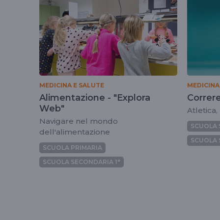
MEDICINA E SALUTE
MEDICINA
Alimentazione - "Explora
Correre
Web"
Atletica,
Navigare nel mondo
SCUOLA 
dell'alimentazione
SCUOLA 
SCUOLA PRIMARIA
SCUOLA SECONDARIA 1°