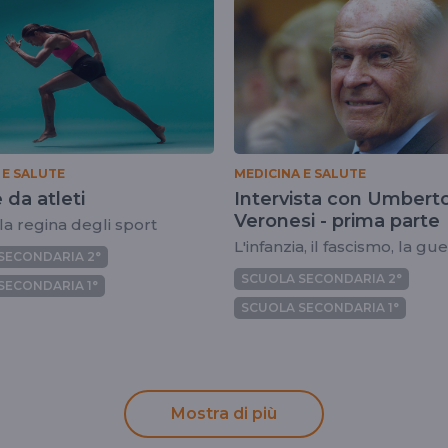
 E SALUTE
MEDICINA E SALUTE
 da atleti
Intervista con Umbert
Veronesi - prima parte
 la regina degli sport
L'infanzia, il fascismo, la gu
SECONDARIA 2°
SCUOLA SECONDARIA 2°
SECONDARIA 1°
SCUOLA SECONDARIA 1°
Mostra di più