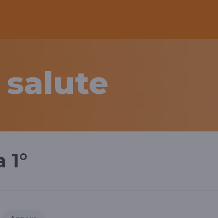
 salute
 1°