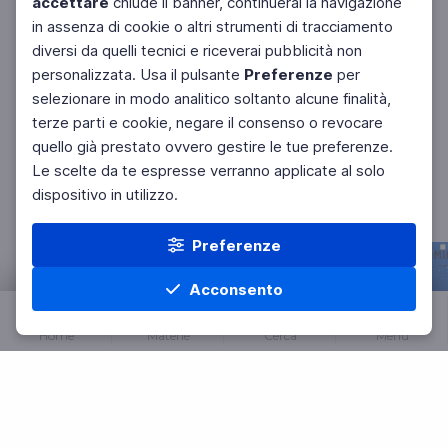
accettare
chiude il banner, continuerai la navigazione
10 agosto
in assenza di cookie o altri strumenti di tracciamento
diversi da quelli tecnici e riceverai pubblicità non
personalizzata. Usa il pulsante
Preferenze
per
Mostra di più
selezionare in modo analitico soltanto alcune finalità,
terze parti e cookie, negare il consenso o revocare
quello già prestato ovvero gestire le tue preferenze.
Le scelte da te espresse verranno applicate al solo
dispositivo in utilizzo.
I programmi dedicati alla scuola
Preferenze
Acconsento
Home
Materie
Cerca
Menu