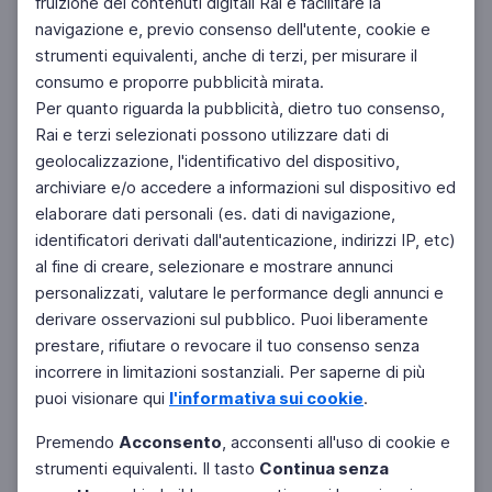
fruizione dei contenuti digitali Rai e facilitare la
navigazione e, previo consenso dell'utente, cookie e
strumenti equivalenti, anche di terzi, per misurare il
SCIENZE
consumo e proporre pubblicità mirata.
Earth Overshoot Day
Per quanto riguarda la pubblicità, dietro tuo consenso,
Il giorno dell'anno in cui risultano esaurite le risorse del
Rai e terzi selezionati possono utilizzare dati di
Pianeta
geolocalizzazione, l'identificativo del dispositivo,
archiviare e/o accedere a informazioni sul dispositivo ed
elaborare dati personali (es. dati di navigazione,
identificatori derivati dall'autenticazione, indirizzi IP, etc)
al fine di creare, selezionare e mostrare annunci
personalizzati, valutare le performance degli annunci e
derivare osservazioni sul pubblico. Puoi liberamente
prestare, rifiutare o revocare il tuo consenso senza
incorrere in limitazioni sostanziali. Per saperne di più
puoi visionare qui
l'informativa sui cookie
.
Premendo
Acconsento
, acconsenti all'uso di cookie e
SPECIALE SUPER QUARK
La Notte di San Lorenzo
strumenti equivalenti. Il tasto
Continua senza