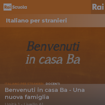
In
evidenza
Italiano per stranieri
ITALIANO PER STRANIERI
DOCENTI
Benvenuti in casa Ba - Una
nuova famiglia
Unità 1 - Livello A1