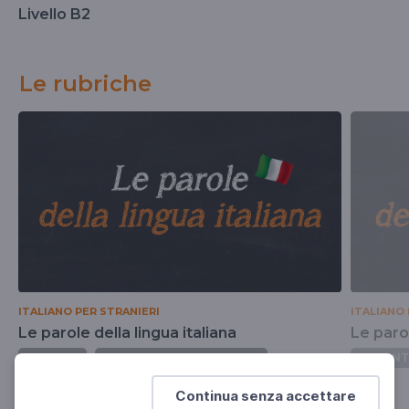
Livello B2
Le rubriche
ITALIANO PER STRANIERI
ITALIANO 
Le parole della lingua italiana
Le paro
DOCENTI
ISTRUZIONE DEGLI ADULTI
DOCENT
Continua senza accettare