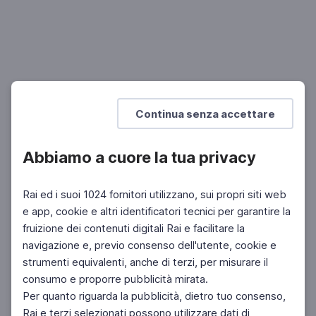
MUSICA
"Max e Maestro", lezioni di musica
La serie d'animazione per ragazzi tra i 10 e i 14 anni
SCUOLA PRIMARIA
SCUOLA SECONDARIA 1°
Continua senza accettare
Abbiamo a cuore la tua privacy
Rai ed i suoi 1024 fornitori utilizzano, sui propri siti web
e app, cookie e altri identificatori tecnici per garantire la
fruizione dei contenuti digitali Rai e facilitare la
Facebook
Twitter
Instagram
navigazione e, previo consenso dell'utente, cookie e
strumenti equivalenti, anche di terzi, per misurare il
consumo e proporre pubblicità mirata.
Per quanto riguarda la pubblicità, dietro tuo consenso,
Rai e terzi selezionati possono utilizzare dati di