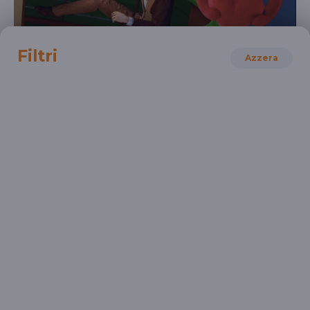
Filtri
Azzera
MUSICA
La musica di Franz Listz raccontata dai
cartoon
Dalla serie a cartoni animati "Oto e la musica"
DOCENTI
SCUOLA PRIMARIA
SCUOLA SECONDARIA 1°