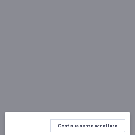
SCIENZE MOTORIE
Efficienza fisica per la salute: la forza e la
resistenza
L'efficienza fisica per la salute il benessere/1
SCUOLA SECONDARIA 2°
SCUOLA PRIMARIA
SCUOLA SECONDARIA 1°
Continua senza accettare