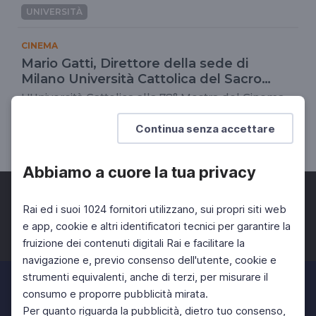
UNIVERSITÀ
CINEMA
Mario Gatti, Direttore della sede di
Milano Università Cattolica del Sacro
Cuore
L'Università Cattolica alla 78° Mostra del Cinema
di Venezia
Continua senza accettare
UNIVERSITÀ
Abbiamo a cuore la tua privacy
Rai ed i suoi 1024 fornitori utilizzano, sui propri siti web
e app, cookie e altri identificatori tecnici per garantire la
fruizione dei contenuti digitali Rai e facilitare la
Facebook
Twitter
Instagram
navigazione e, previo consenso dell'utente, cookie e
strumenti equivalenti, anche di terzi, per misurare il
consumo e proporre pubblicità mirata.
Per quanto riguarda la pubblicità, dietro tuo consenso,