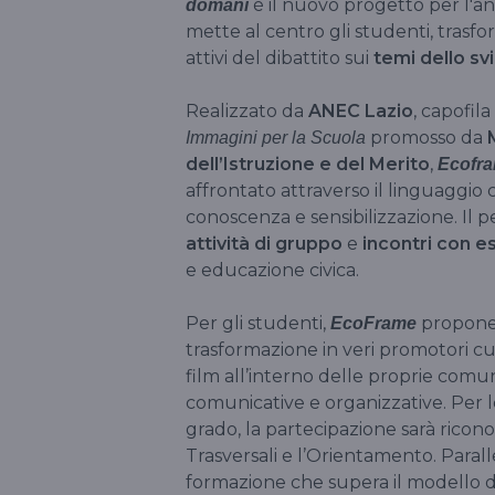
è il nuovo progetto per l'a
domani
mette al centro gli studenti, trasf
attivi del dibattito sui
temi dello sv
Realizzato da
ANEC Lazio
, capofila
promosso da
Immagini per la Scuola
dell’Istruzione e del Merito
,
Ecofr
affrontato attraverso il linguaggio
conoscenza e sensibilizzazione. Il
attività di gruppo
e
incontri con e
e educazione civica.
Per gli studenti,
propone 
EcoFrame
trasformazione in veri promotori cul
film all’interno delle proprie comu
comunicative e organizzative. Per l
grado, la partecipazione sarà riconos
Trasversali e l’Orientamento. Paral
formazione che supera il modello de