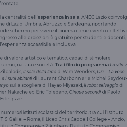
ffrontate.
a centralità dell’
esperienza in sala
. ANEC Lazio coinvol
he di Lazio, Umbria, Abruzzo e Sardegna, riportando
rande schermo per vivere il cinema come evento collettiv
ngresso alle proiezioni è gratuito per studenti e docenti,
’esperienza accessibile e inclusiva.
 di valore artistico e tematico, capaci di stimolare
a uomo, natura e società.
Tra i film in programma
La vita 
 Zilbalodis,
di Wim Wenders,
Il sale della terra
Ozi – La voce
di Laurent Charbonnier e Michel Seydoux
 e i suoi abitanti
sulla scogliera di Hayao Miyazaki,
di
onyo
Il robot selvaggio
vier Nakache ed Eric Toledano,
di Paolo
Cinque secondi
 Erlingsson.
erosi istituti scolastici del territorio, tra cui l’Istituto
ITIS Galilei – Roma, il Liceo Chris Cappell College – Anzio,
’Istituto Comprensivo 2 Alghero, l’Istituto Comprensivo