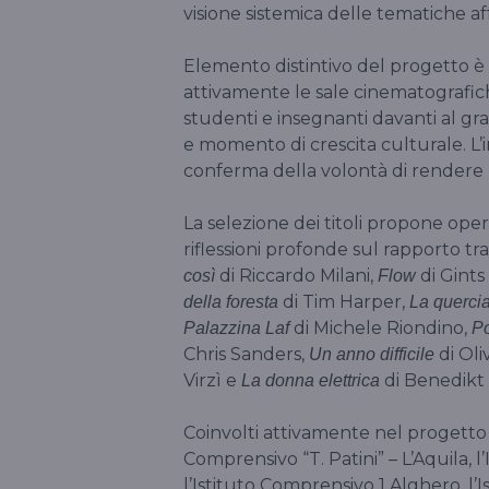
visione sistemica delle tematiche a
Elemento distintivo del progetto è l
attivamente le sale cinematografic
studenti e insegnanti davanti al g
e momento di crescita culturale. L’i
conferma della volontà di rendere l
La selezione dei titoli propone opere
riflessioni profonde sul rapporto tr
di Riccardo Milani,
di Gints
così
Flow
di Tim Harper,
della foresta
La quercia
di Michele Riondino,
Palazzina Laf
P
Chris Sanders,
di Oli
Un anno difficile
Virzì e
di Benedikt
La donna elettrica
Coinvolti attivamente nel progetto num
Comprensivo “T. Patini” – L’Aquila, l’
l’Istituto Comprensivo 1 Alghero, l