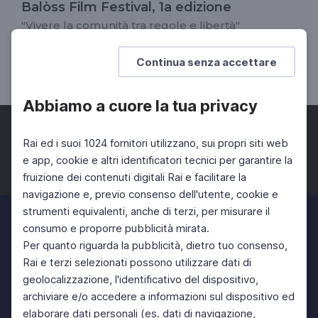
Balòss Film Festival, 1a edizione
"Vivere la comunità tra regole e libertà"
DOCENTI
SCUOLA SECONDARIA 2°
Continua senza accettare
SCUOLA SECONDARIA 1°
Abbiamo a cuore la tua privacy
Rai ed i suoi 1024 fornitori utilizzano, sui propri siti web
e app, cookie e altri identificatori tecnici per garantire la
fruizione dei contenuti digitali Rai e facilitare la
Facebook
Twitter
Instagram
navigazione e, previo consenso dell'utente, cookie e
strumenti equivalenti, anche di terzi, per misurare il
consumo e proporre pubblicità mirata.
Per quanto riguarda la pubblicità, dietro tuo consenso,
Rai e terzi selezionati possono utilizzare dati di
geolocalizzazione, l'identificativo del dispositivo,
archiviare e/o accedere a informazioni sul dispositivo ed
elaborare dati personali (es. dati di navigazione,