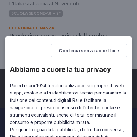
L'Italia si affaccia al Novecento
SCUOLA SECONDARIA 2°
ECONOMIA E FINANZA
Produzione meccanica della polpa
La carta riciclata
Continua senza accettare
SCUOLA SECONDARIA 2°
Abbiamo a cuore la tua privacy
Rai ed i suoi 1024 fornitori utilizzano, sui propri siti web
e app, cookie e altri identificatori tecnici per garantire la
fruizione dei contenuti digitali Rai e facilitare la
Facebook
Twitter
Instagram
navigazione e, previo consenso dell'utente, cookie e
strumenti equivalenti, anche di terzi, per misurare il
consumo e proporre pubblicità mirata.
Per quanto riguarda la pubblicità, dietro tuo consenso,
Rai e terzi selezionati possono utilizzare dati di