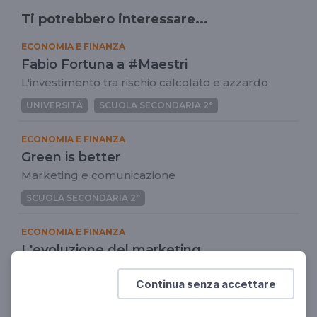
Ti potrebbero interessare...
ECONOMIA E FINANZA
Fabio Fortuna a #Maestri
L'investimento tra rischio calcolato e azzardo
UNIVERSITÀ
SCUOLA SECONDARIA 2°
ECONOMIA E FINANZA
Green is better
Marketing e comunicazione
SCUOLA SECONDARIA 2°
ECONOMIA E FINANZA
L'evoluzione del marketing
Marketing e comunicazione
Continua senza accettare
SCUOLA SECONDARIA 2°