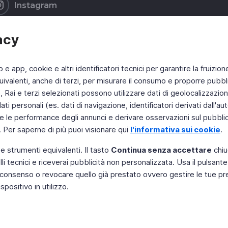
Instagram
acy
b e app, cookie e altri identificatori tecnici per garantire la fruizion
ivalenti, anche di terzi, per misurare il consumo e proporre pubbli
Rai e terzi selezionati possono utilizzare dati di geolocalizzazione,
 personali (es. dati di navigazione, identificatori derivati dall'auten
e le performance degli annunci e derivare osservazioni sul pubblico
. Per saperne di più puoi visionare qui
l'informativa sui cookie
.
 e strumenti equivalenti. Il tasto
Continua senza accettare
chiu
li tecnici e riceverai pubblicità non personalizzata. Usa il pulsant
 il consenso o revocare quello già prestato ovvero gestire le tue p
positivo in utilizzo.