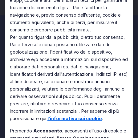
e app, cookie e altri identificatori tecnici per garantire la
fruizione dei contenuti digitali Rai e facilitare la
Facebook
Twitter
Instagram
navigazione e, previo consenso dell'utente, cookie e
strumenti equivalenti, anche di terzi, per misurare il
consumo e proporre pubblicità mirata.
Per quanto riguarda la pubblicità, dietro tuo consenso,
Rai e terzi selezionati possono utilizzare dati di
geolocalizzazione, l'identificativo del dispositivo,
archiviare e/o accedere a informazioni sul dispositivo ed
elaborare dati personali (es. dati di navigazione,
identificatori derivati dall'autenticazione, indirizzi IP, etc)
al fine di creare, selezionare e mostrare annunci
personalizzati, valutare le performance degli annunci e
derivare osservazioni sul pubblico. Puoi liberamente
prestare, rifiutare o revocare il tuo consenso senza
incorrere in limitazioni sostanziali. Per saperne di più
puoi visionare qui
l'informativa sui cookie
.
Premendo
Acconsento
, acconsenti all'uso di cookie e