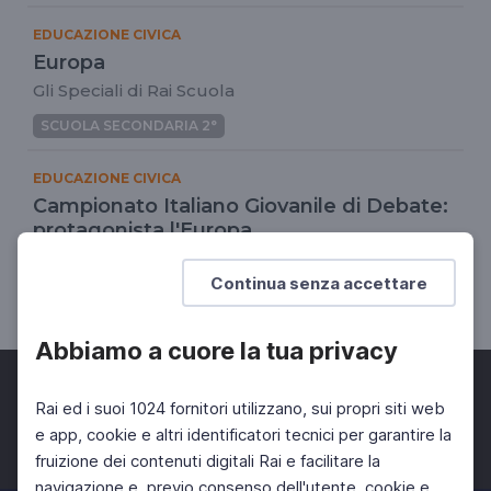
EDUCAZIONE CIVICA
Europa
Gli Speciali di Rai Scuola
SCUOLA SECONDARIA 2°
EDUCAZIONE CIVICA
Campionato Italiano Giovanile di Debate:
protagonista l'Europa
Su questa pagina lo streaming della finale
Continua senza accettare
DOCENTI
SCUOLA SECONDARIA 2°
Abbiamo a cuore la tua privacy
Rai ed i suoi 1024 fornitori utilizzano, sui propri siti web
e app, cookie e altri identificatori tecnici per garantire la
fruizione dei contenuti digitali Rai e facilitare la
Facebook
Twitter
Instagram
navigazione e, previo consenso dell'utente, cookie e