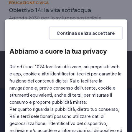
EDUCAZIONE CIVICA
Obiettivo 14: la vita sott'acqua
Agenda 2030 per lo sviluppo sostenibile
DOCENTI
SCUOLA PRIMARIA
Continua senza accettare
SCUOLA SECONDARIA 1°
Abbiamo a cuore la tua privacy
Rai ed i suoi 1024 fornitori utilizzano, sui propri siti web
e app, cookie e altri identificatori tecnici per garantire la
fruizione dei contenuti digitali Rai e facilitare la
Facebook
Twitter
Instagram
navigazione e, previo consenso dell'utente, cookie e
strumenti equivalenti, anche di terzi, per misurare il
consumo e proporre pubblicità mirata.
Per quanto riguarda la pubblicità, dietro tuo consenso,
Rai e terzi selezionati possono utilizzare dati di
geolocalizzazione, l'identificativo del dispositivo,
archiviare e/o accedere a informazioni sul dispositivo ed