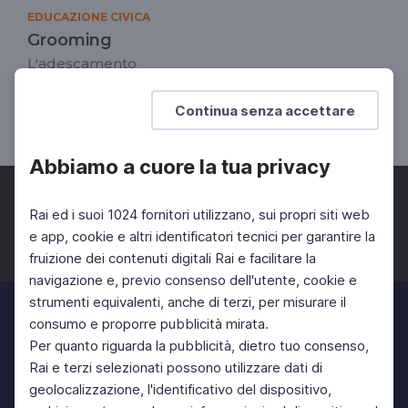
EDUCAZIONE CIVICA
Grooming
L'adescamento
DOCENTI
SCUOLA SECONDARIA 2°
Continua senza accettare
SCUOLA SECONDARIA 1°
Abbiamo a cuore la tua privacy
Rai ed i suoi 1024 fornitori utilizzano, sui propri siti web
e app, cookie e altri identificatori tecnici per garantire la
fruizione dei contenuti digitali Rai e facilitare la
Facebook
Twitter
Instagram
navigazione e, previo consenso dell'utente, cookie e
strumenti equivalenti, anche di terzi, per misurare il
consumo e proporre pubblicità mirata.
Per quanto riguarda la pubblicità, dietro tuo consenso,
Rai e terzi selezionati possono utilizzare dati di
geolocalizzazione, l'identificativo del dispositivo,