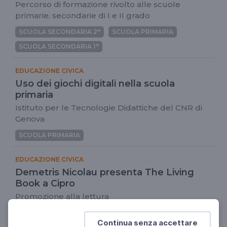
Percorso di formazione rivolto alle scuole
primarie, secondarie di I e II grado
SCUOLA SECONDARIA 2°
SCUOLA PRIMARIA
SCUOLA SECONDARIA 1°
EDUCAZIONE CIVICA
Uso dei giochi digitali nella scuola
primaria
Istituto per le Tecnologie Didattiche del CNR di
Genova
SCUOLA PRIMARIA
EDUCAZIONE CIVICA
Demetris Nicolau presenta The Living
Book a Cipro
Promozione alla lettura
SCUOLA SECONDARIA 2°
SCUOLA PRIMARIA
Continua senza accettare