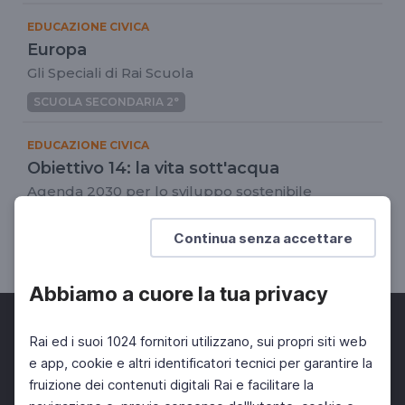
EDUCAZIONE CIVICA
Europa
Gli Speciali di Rai Scuola
SCUOLA SECONDARIA 2°
EDUCAZIONE CIVICA
Obiettivo 14: la vita sott'acqua
Agenda 2030 per lo sviluppo sostenibile
DOCENTI
SCUOLA PRIMARIA
Continua senza accettare
SCUOLA SECONDARIA 1°
Abbiamo a cuore la tua privacy
Rai ed i suoi 1024 fornitori utilizzano, sui propri siti web
e app, cookie e altri identificatori tecnici per garantire la
fruizione dei contenuti digitali Rai e facilitare la
Facebook
Twitter
Instagram