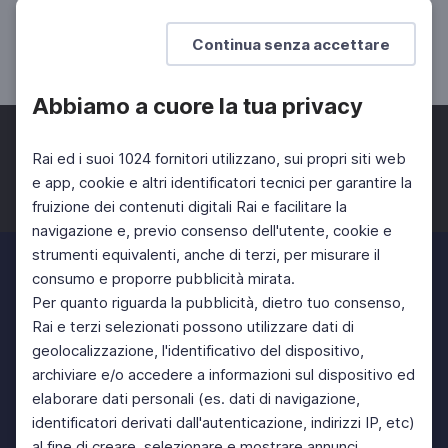
SCUOLA SECONDARIA 2°
SCUOLA PRIMARIA
Continua senza accettare
SCUOLA SECONDARIA 1°
Abbiamo a cuore la tua privacy
Rai ed i suoi 1024 fornitori utilizzano, sui propri siti web
e app, cookie e altri identificatori tecnici per garantire la
fruizione dei contenuti digitali Rai e facilitare la
Facebook
Twitter
Instagram
navigazione e, previo consenso dell'utente, cookie e
strumenti equivalenti, anche di terzi, per misurare il
consumo e proporre pubblicità mirata.
Per quanto riguarda la pubblicità, dietro tuo consenso,
Rai e terzi selezionati possono utilizzare dati di
geolocalizzazione, l'identificativo del dispositivo,
archiviare e/o accedere a informazioni sul dispositivo ed
elaborare dati personali (es. dati di navigazione,
identificatori derivati dall'autenticazione, indirizzi IP, etc)
al fine di creare, selezionare e mostrare annunci