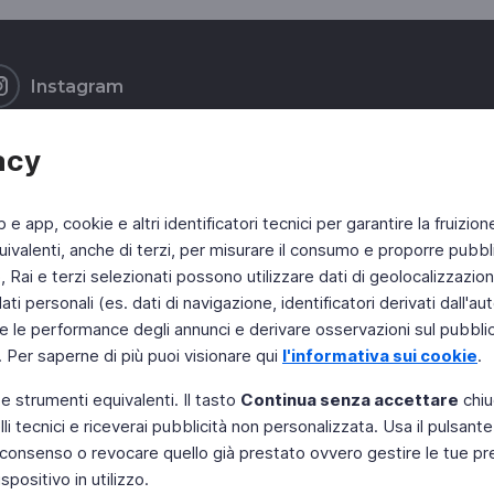
Instagram
acy
b e app, cookie e altri identificatori tecnici per garantire la fruizion
ivalenti, anche di terzi, per misurare il consumo e proporre pubbli
Rai e terzi selezionati possono utilizzare dati di geolocalizzazione,
 personali (es. dati di navigazione, identificatori derivati dall'auten
e le performance degli annunci e derivare osservazioni sul pubblico
. Per saperne di più puoi visionare qui
l'informativa sui cookie
.
 e strumenti equivalenti. Il tasto
Continua senza accettare
chiu
li tecnici e riceverai pubblicità non personalizzata. Usa il pulsant
 il consenso o revocare quello già prestato ovvero gestire le tue p
positivo in utilizzo.