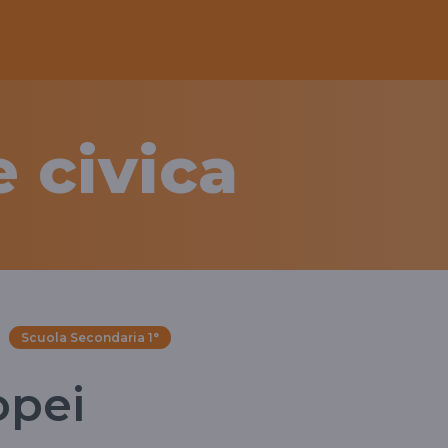
 civica
Scuola Secondaria 1°
opei