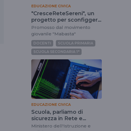
EDUCAZIONE CIVICA
"CresceReteSereni", un
progetto per sconfiggere
bullismo e cyberbullismo
Promosso dal movimento
giovanile "Mabasta"
DOCENTI
SCUOLA PRIMARIA
SCUOLA SECONDARIA 1°
i
EDUCAZIONE CIVICA
Scuola, parliamo di
sicurezza in Rete e
cyberbullismo
Ministero dell'Istruzione e