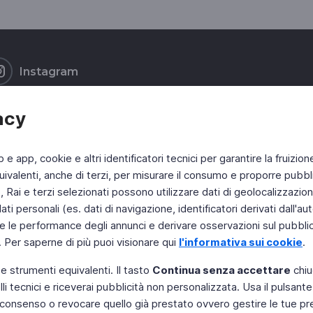
Instagram
acy
b e app, cookie e altri identificatori tecnici per garantire la fruizion
ivalenti, anche di terzi, per misurare il consumo e proporre pubbli
Rai e terzi selezionati possono utilizzare dati di geolocalizzazione,
 personali (es. dati di navigazione, identificatori derivati dall'auten
e le performance degli annunci e derivare osservazioni sul pubblico
. Per saperne di più puoi visionare qui
l'informativa sui cookie
.
 e strumenti equivalenti. Il tasto
Continua senza accettare
chiu
li tecnici e riceverai pubblicità non personalizzata. Usa il pulsant
 il consenso o revocare quello già prestato ovvero gestire le tue p