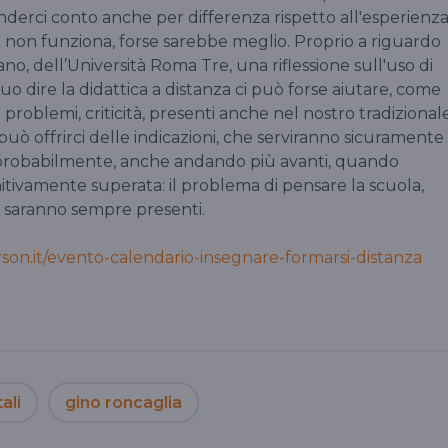
nderci conto anche per differenza rispetto all'esperienz
sa non funziona, forse sarebbe meglio. Proprio a riguardo
o, dell’Università Roma Tre, una riflessione sull'uso di
 suo dire la didattica a distanza ci può forse aiutare, come
problemi, criticità, presenti anche nel nostro tradizional
 può offrirci delle indicazioni, che serviranno sicuramente
e probabilmente, anche andando più avanti, quando
tivamente superata: il problema di pensare la scuola,
 saranno sempre presenti.
son.it/evento-calendario-insegnare-formarsi-distanza
ali
gino roncaglia