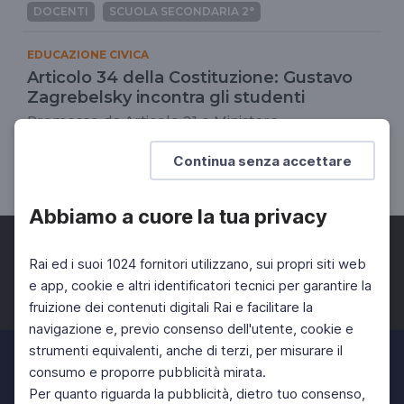
DOCENTI
SCUOLA SECONDARIA 2°
EDUCAZIONE CIVICA
Articolo 34 della Costituzione: Gustavo
Zagrebelsky incontra gli studenti
Promosso da Articolo 21 e Ministero
dell'Istruzione
Continua senza accettare
DOCENTI
SCUOLA SECONDARIA 2°
Abbiamo a cuore la tua privacy
Rai ed i suoi 1024 fornitori utilizzano, sui propri siti web
e app, cookie e altri identificatori tecnici per garantire la
fruizione dei contenuti digitali Rai e facilitare la
Facebook
Twitter
Instagram
navigazione e, previo consenso dell'utente, cookie e
strumenti equivalenti, anche di terzi, per misurare il
consumo e proporre pubblicità mirata.
Per quanto riguarda la pubblicità, dietro tuo consenso,