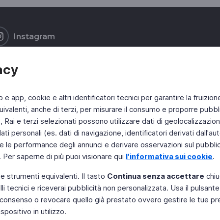
Instagram
acy
b e app, cookie e altri identificatori tecnici per garantire la fruizion
ivalenti, anche di terzi, per misurare il consumo e proporre pubbli
Rai e terzi selezionati possono utilizzare dati di geolocalizzazione,
 personali (es. dati di navigazione, identificatori derivati dall'auten
e le performance degli annunci e derivare osservazioni sul pubblico
. Per saperne di più puoi visionare qui
l'informativa sui cookie
.
 e strumenti equivalenti. Il tasto
Continua senza accettare
chiu
li tecnici e riceverai pubblicità non personalizzata. Usa il pulsant
 il consenso o revocare quello già prestato ovvero gestire le tue p
positivo in utilizzo.