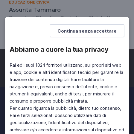
EDUCAZIONE CIVICA
Assunta Tammaro
Docente di Filosofia e Storia, Liceo Statale N.
Braucci, Caivano (NA)
Continua senza accettare
SCUOLA SECONDARIA 2°
Abbiamo a cuore la tua privacy
Rai ed i suoi 1024 fornitori utilizzano, sui propri siti web
e app, cookie e altri identificatori tecnici per garantire la
fruizione dei contenuti digitali Rai e facilitare la
Facebook
Twitter
Instagram
navigazione e, previo consenso dell'utente, cookie e
strumenti equivalenti, anche di terzi, per misurare il
consumo e proporre pubblicità mirata.
Per quanto riguarda la pubblicità, dietro tuo consenso,
Rai e terzi selezionati possono utilizzare dati di
geolocalizzazione, l'identificativo del dispositivo,
archiviare e/o accedere a informazioni sul dispositivo ed