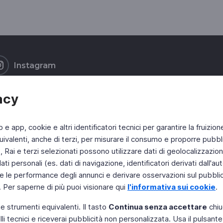
Instagram
acy
b e app, cookie e altri identificatori tecnici per garantire la fruizion
ivalenti, anche di terzi, per misurare il consumo e proporre pubbli
Rai e terzi selezionati possono utilizzare dati di geolocalizzazione,
 personali (es. dati di navigazione, identificatori derivati dall'auten
e le performance degli annunci e derivare osservazioni sul pubblico
. Per saperne di più puoi visionare qui
l'informativa sui cookie
.
 e strumenti equivalenti. Il tasto
Continua senza accettare
chiu
li tecnici e riceverai pubblicità non personalizzata. Usa il pulsant