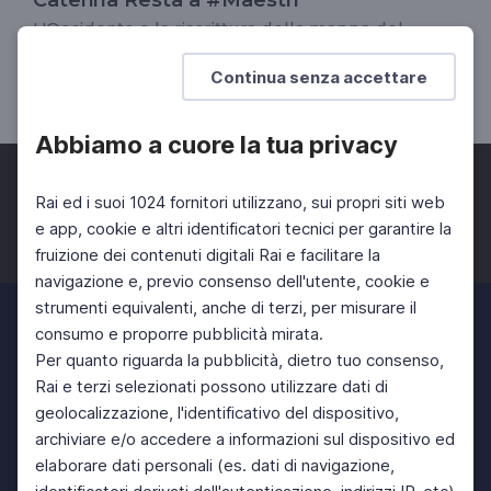
L'Occidente e la riscrittura della mappa del
mondo
Continua senza accettare
UNIVERSITÀ
SCUOLA SECONDARIA 2°
Abbiamo a cuore la tua privacy
Rai ed i suoi 1024 fornitori utilizzano, sui propri siti web
e app, cookie e altri identificatori tecnici per garantire la
fruizione dei contenuti digitali Rai e facilitare la
Facebook
Twitter
Instagram
navigazione e, previo consenso dell'utente, cookie e
strumenti equivalenti, anche di terzi, per misurare il
consumo e proporre pubblicità mirata.
Per quanto riguarda la pubblicità, dietro tuo consenso,
Rai e terzi selezionati possono utilizzare dati di
geolocalizzazione, l'identificativo del dispositivo,
archiviare e/o accedere a informazioni sul dispositivo ed
elaborare dati personali (es. dati di navigazione,