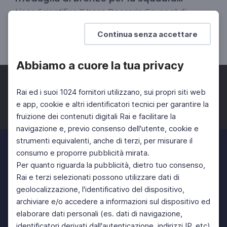
italiana
Liceo Scientifico "Vasco Beccaria Govone" di
Mondovì (CN)
Continua senza accettare
DOCENTI
SCUOLA SECONDARIA 2°
Abbiamo a cuore la tua privacy
Rai ed i suoi 1024 fornitori utilizzano, sui propri siti web
e app, cookie e altri identificatori tecnici per garantire la
fruizione dei contenuti digitali Rai e facilitare la
Facebook
Twitter
Instagram
navigazione e, previo consenso dell'utente, cookie e
strumenti equivalenti, anche di terzi, per misurare il
consumo e proporre pubblicità mirata.
Per quanto riguarda la pubblicità, dietro tuo consenso,
Rai e terzi selezionati possono utilizzare dati di
geolocalizzazione, l'identificativo del dispositivo,
archiviare e/o accedere a informazioni sul dispositivo ed
elaborare dati personali (es. dati di navigazione,
identificatori derivati dall'autenticazione, indirizzi IP, etc)