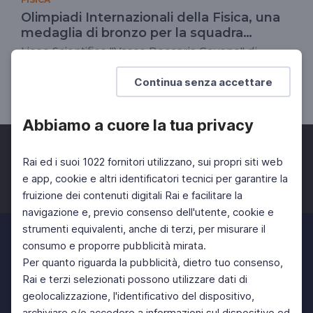
Olimpiadi Internazionali della Fisica, una
medaglia di bronzo per la squadra
italiana
Liceo Scientifico "Vasco Beccaria Govone" di
Mondovì (CN)
Continua senza accettare
DOCENTI
SCUOLA SECONDARIA 2°
Abbiamo a cuore la tua privacy
Rai ed i suoi 1022 fornitori utilizzano, sui propri siti web
e app, cookie e altri identificatori tecnici per garantire la
fruizione dei contenuti digitali Rai e facilitare la
Facebook
Twitter
Instagram
navigazione e, previo consenso dell'utente, cookie e
strumenti equivalenti, anche di terzi, per misurare il
consumo e proporre pubblicità mirata.
Per quanto riguarda la pubblicità, dietro tuo consenso,
Rai e terzi selezionati possono utilizzare dati di
geolocalizzazione, l'identificativo del dispositivo,
archiviare e/o accedere a informazioni sul dispositivo ed