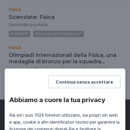
FISICA
Scienziate: Fisica
Seconda puntata
DOCENTI
SCUOLA SECONDARIA 2°
FISICA
Olimpiadi Internazionali della Fisica, una
medaglia di bronzo per la squadra
italiana
Liceo Scientifico "Vasco Beccaria Govone" di
Mondovì (CN)
Continua senza accettare
DOCENTI
SCUOLA SECONDARIA 2°
Abbiamo a cuore la tua privacy
Rai ed i suoi 1024 fornitori utilizzano, sui propri siti web
e app, cookie e altri identificatori tecnici per garantire la
fruizione dei contenuti digitali Rai e facilitare la
Facebook
Twitter
Instagram