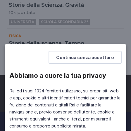
Storie della Scienza. Gravità
10^ puntata
UNIVERSITÀ
SCUOLA SECONDARIA 2°
FISICA
Storie della scienza. Tempo
7^ puntata
Continua senza accettare
UNIVERSITÀ
SCUOLA SECONDARIA 2°
Abbiamo a cuore la tua privacy
Rai ed i suoi 1024 fornitori utilizzano, sui propri siti web
e app, cookie e altri identificatori tecnici per garantire la
fruizione dei contenuti digitali Rai e facilitare la
Facebook
Twitter
Instagram
navigazione e, previo consenso dell'utente, cookie e
strumenti equivalenti, anche di terzi, per misurare il
consumo e proporre pubblicità mirata.