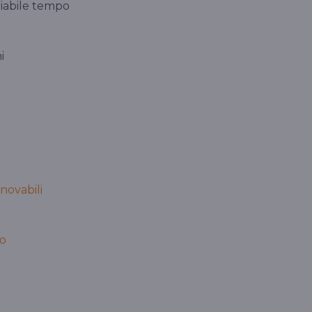
ariabile tempo
i
nnovabili
to