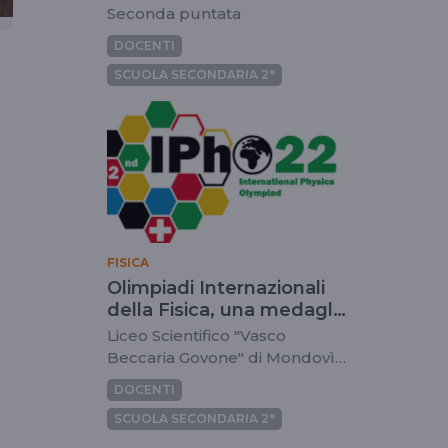
Seconda puntata
DOCENTI
SCUOLA SECONDARIA 2°
FISICA
Olimpiadi Internazionali
della Fisica, una medaglia
di bronzo per la squadra
Liceo Scientifico "Vasco
italiana
Beccaria Govone" di Mondovì
(CN)
DOCENTI
SCUOLA SECONDARIA 2°