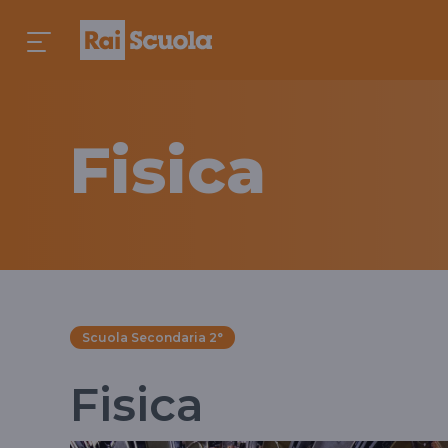
Fisica
Scuola Secondaria 2°
Fisica