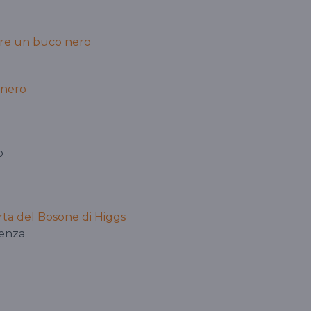
fare un buco nero
 nero
o
rta del Bosone di Higgs
ienza