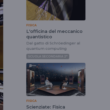
FISICA
L'officina del meccanico
quantistico
Dal gatto di Schröedinger al
quantum computing
SCUOLA SECONDARIA 2°
FISICA
Scienziate: Fisica