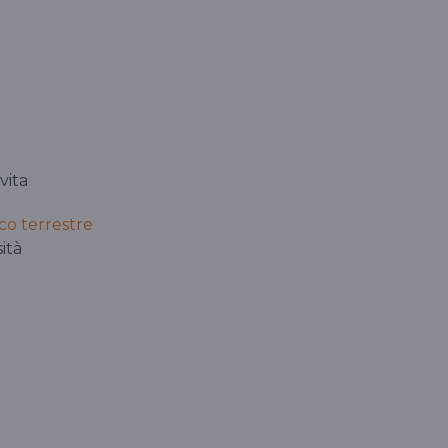
vita
o terrestre
ità