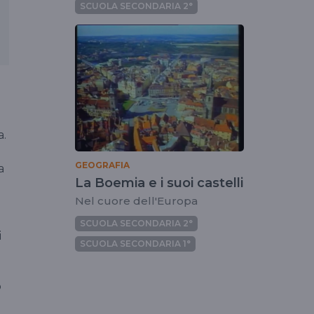
SCUOLA SECONDARIA 2°
a.
GEOGRAFIA
a
La Boemia e i suoi castelli
Nel cuore dell'Europa
SCUOLA SECONDARIA 2°
i
SCUOLA SECONDARIA 1°
o