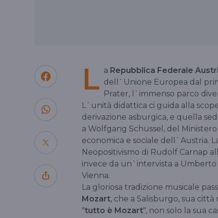
L
a
Repubblica Federale Austr
dell`Unione Europea dal pri
Prater, l`immenso parco diver
L`unità didattica ci guida alla scop
derivazione asburgica, e quella sedu
a Wolfgang Schussel, del Ministero d
economica e sociale dell`Austria. L
Neopositivismo di Rudolf Carnap al
invece da un`intervista a Umberto Ri
Vienna.
La gloriosa tradizione musicale pas
Mozart
, che a Salisburgo, sua citt
"
tutto è Mozart
", non solo la sua 