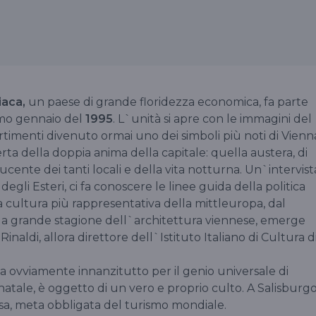
iaca,
un paese di grande floridezza economica, fa parte
mo gennaio del
1995
. L`unità si apre con le immagini del
timenti divenuto ormai uno dei simboli più noti di Vienn
erta della doppia anima della capitale: quella austera, di
cente dei tanti locali e della vita notturna. Un`intervist
egli Esteri, ci fa conoscere le linee guida della politica
a cultura più rappresentativa della mittleuropa, dal
la grande stagione dell`architettura viennese, emerge
naldi, allora direttore dell`Istituto Italiano di Cultura d
sa ovviamente innanzitutto per il genio universale di
à natale, è oggetto di un vero e proprio culto. A Salisburg
casa, meta obbligata del turismo mondiale.