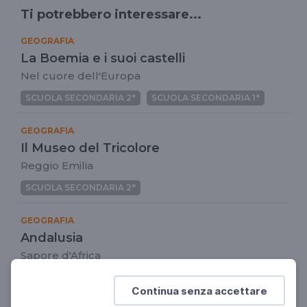
Ti potrebbero interessare...
GEOGRAFIA
La Boemia e i suoi castelli
Nel cuore dell'Europa
SCUOLA SECONDARIA 2°
SCUOLA SECONDARIA 1°
GEOGRAFIA
Il Museo del Tricolore
Reggio Emilia
SCUOLA SECONDARIA 2°
GEOGRAFIA
Andalusia
Sapore d'Africa
SCUOLA SECONDARIA 2°
SCUOLA PRIMARIA
Continua senza accettare
SCUOLA SECONDARIA 1°