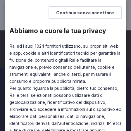
"Il paesaggio culturale", prima puntata
Continua senza accettare
"Paesaggi vitivinicoli Langhe-Roero e Monferrato"
Abbiamo a cuore la tua privacy
Rai ed i suoi 1024 fornitori utilizzano, sui propri siti web
e app, cookie e altri identificatori tecnici per garantire la
fruizione dei contenuti digitali Rai e facilitare la
Facebook
Twitter
Instagram
navigazione e, previo consenso dell'utente, cookie e
strumenti equivalenti, anche di terzi, per misurare il
consumo e proporre pubblicità mirata.
Per quanto riguarda la pubblicità, dietro tuo consenso,
Rai e terzi selezionati possono utilizzare dati di
geolocalizzazione, l'identificativo del dispositivo,
archiviare e/o accedere a informazioni sul dispositivo ed
elaborare dati personali (es. dati di navigazione,
identificatori derivati dall'autenticazione, indirizzi IP, etc)
al fine di creare, selezionare e mostrare annunci