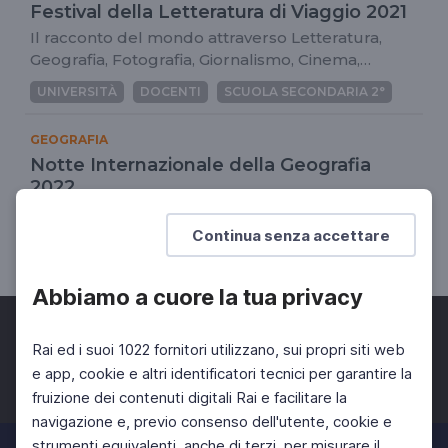
Festival della Letteratura di Viaggio 2021
Il racconto del mondo attraverso Letteratura,
Geografia, Fotografia, Giornalismo, Cinema,
Antropologia
UNIVERSITÀ
DOCENTI
SCUOLA SECONDARIA 2°
GEOGRAFIA
Notte Internazionale della Geografia
2022
"Luoghi, culture, periferie"
Continua senza accettare
UNIVERSITÀ
Abbiamo a cuore la tua privacy
Rai ed i suoi 1022 fornitori utilizzano, sui propri siti web
e app, cookie e altri identificatori tecnici per garantire la
fruizione dei contenuti digitali Rai e facilitare la
Facebook
Twitter
Instagram
navigazione e, previo consenso dell'utente, cookie e
strumenti equivalenti, anche di terzi, per misurare il