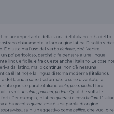
rticolare importante della storia dell’italiano: ci ha detto
strano chiaramente la loro origine latina. Di solito si dic
ino. È giusto ma l’uso del verbo
, cioè ‘venire,
derivare
è un po’ pericoloso, perché ci fa pensare a una lingua
nte lingue figlie, e fra queste anche l’italiano. Le cose no
eriva dal latino, ma lo
continua
: non c’è nessuna
tica (il latino) e la lingua di Roma moderna (l’italiano).
ole del latino si sono trasformate e sono diventate le
 Sentite queste parole italiane:
. I loro
isola, poco, piede
olto simili:
. Qualche volta le
insulam, paucum, pedem
forti. Per esempio, in latino
si diceva
. L’itali
guerra
bellum
na e ha accolto
, che è una parola di origine
guerra
 è sopravvissuta in un aggettivo come
, che vuol dire
bellico