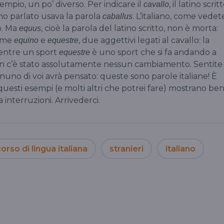
sempio, un po’ diverso. Per indicare il
, il latino scrit
cavallo
tino parlato usava la parola
. L’italiano, come vedet
caballus
o. Ma
, cioè la parola del latino scritto, non è morta:
equus
come
e
, due aggettivi legati al cavallo: la
equino
equestre
mentre un sport
è uno sport che si fa andando a
equestre
i non c’è stato assolutamente nessun cambiamento. Sentite
nuno di voi avrà pensato: queste sono parole italiane! È
questi esempi (e molti altri che potrei fare) mostrano be
a interruzioni. Arrivederci.
orso di lingua italiana
stranieri
italiano