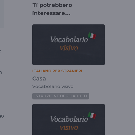
Ti potrebbero
interessare...
e
ITALIANO PER STRANIERI
n
Casa
Vocabolario visivo
ISTRUZIONE DEGLI ADULTI
ano