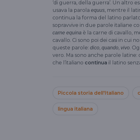
‘di guerra, della guerra’. Un altro e
usava la parola
, mentre il la
equus
continua la forma del latino parlat
sopravvive in due parole italiane 
è la carne di cavallo, 
carne equina
cavallo. Ci sono poi dei casi in cu
queste parole:
,
,
. Og
dico
quando
vivo
vero. Ma sono anche parole latine: 
che l’italiano
continua
il latino senz
Piccola storia dell'Italiano
c
lingua italiana