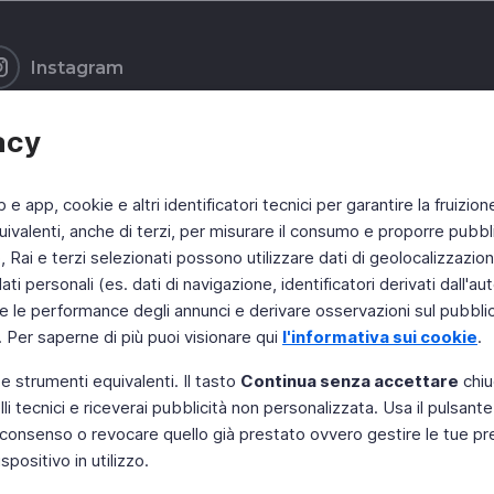
Instagram
acy
b e app, cookie e altri identificatori tecnici per garantire la fruizion
ivalenti, anche di terzi, per misurare il consumo e proporre pubbli
Rai e terzi selezionati possono utilizzare dati di geolocalizzazione,
 personali (es. dati di navigazione, identificatori derivati dall'auten
e le performance degli annunci e derivare osservazioni sul pubblico
. Per saperne di più puoi visionare qui
l'informativa sui cookie
.
 e strumenti equivalenti. Il tasto
Continua senza accettare
chiu
li tecnici e riceverai pubblicità non personalizzata. Usa il pulsant
 il consenso o revocare quello già prestato ovvero gestire le tue p
positivo in utilizzo.