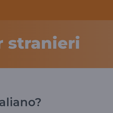
r stranieri
aliano?