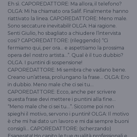
Eh sì. CAPOREDATTORE: Ma allora, il telefono?
OLGA: Mi ha chiamato ora Salif. Finalmente hanno
riattivato la linea. CAPOREDATTORE: Meno male.
Sono seccature inevitabili! OLGA: Hai ragione.
Senti Giulio, ho sbagliato a chiudere l’intervista
così? CAPOREDATTORE: (rileggendo) “Ci
fermiamo qui, per ora… e aspettiamo la prossima
opera del nostro artista…”. Qual è il tuo dubbio?
OLGA. I puntini di sospensione!
CAPOREDATTORE: Mi sembra che vadano bene.
Creano un’attesa, prolungano la frase… OLGA: Ero
in dubbio. Meno male che ci sei tu…
CAPOREDATTORE: Ecco, anche per scrivere
questa frase devi mettere i puntini alla fine…
“Meno male che ci sei tu…”. Siccome poi non
spieghi il motivo, servono i puntini! OLGA: Il motivo
è che mi hai dato un lavoro e mi dai sempre buoni
consigli… CAPOREDATTORE: (scherzando)
Esagerata! Ho capito le tue qualità professionali e