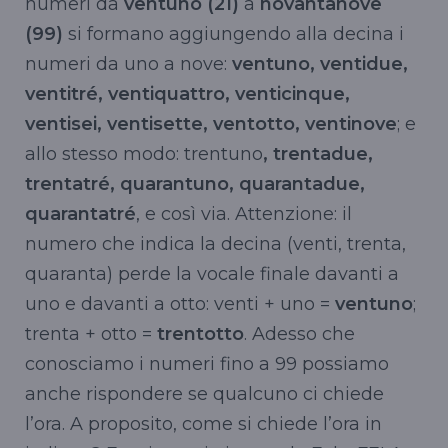
numeri da
ventuno (21)
a
novantanove
(99)
si formano aggiungendo alla decina i
numeri da uno a nove:
ventuno, ventidue,
ventitré, ventiquattro, venticinque,
ventisei, ventisette, ventotto, ventinove
; e
allo stesso modo: trentuno
, trentadue,
trentatré, quarantuno, quarantadue,
quarantatré
, e così via. Attenzione: il
numero che indica la decina (venti, trenta,
quaranta) perde la vocale finale davanti a
uno e davanti a otto: venti + uno =
ventuno
;
trenta + otto =
trentotto
. Adesso che
conosciamo i numeri fino a 99 possiamo
anche rispondere se qualcuno ci chiede
l’ora. A proposito, come si chiede l’ora in