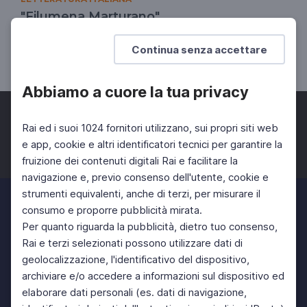
"Filumena Marturano"
La grande lezione di Eduardo
Continua senza accettare
SCUOLA SECONDARIA 2°
Abbiamo a cuore la tua privacy
Rai ed i suoi 1024 fornitori utilizzano, sui propri siti web
e app, cookie e altri identificatori tecnici per garantire la
fruizione dei contenuti digitali Rai e facilitare la
Facebook
Twitter
Instagram
navigazione e, previo consenso dell'utente, cookie e
strumenti equivalenti, anche di terzi, per misurare il
consumo e proporre pubblicità mirata.
Per quanto riguarda la pubblicità, dietro tuo consenso,
Rai e terzi selezionati possono utilizzare dati di
geolocalizzazione, l'identificativo del dispositivo,
archiviare e/o accedere a informazioni sul dispositivo ed
elaborare dati personali (es. dati di navigazione,