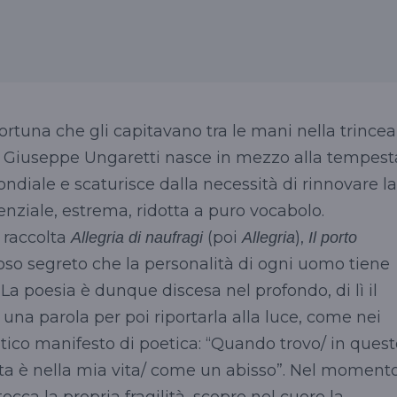
 fortuna che gli capitavano tra le mani nella trincea
 Giuseppe Ungaretti nasce in mezzo alla tempest
ndiale e scaturisce dalla necessità di rinnovare la
nziale, estrema, ridotta a puro vocabolo.
 raccolta
(poi
),
Allegria di naufragi
Allegria
Il porto
oso segreto che la personalità di ogni uomo tiene
 La poesia è dunque discesa nel profondo, di lì il
a una parola per poi riportarla alla luce, come nei
tico manifesto di poetica: “Quando trovo/ in quest
ata è nella mia vita/ come un abisso”. Nel moment
cca la propria fragilità, scopre nel cuore la