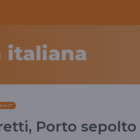
 italiana
ria 2°
tti, Porto sepolto