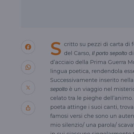
S
critto su pezzi di carta di
del Carso,
di
Il porto sepolto
d’acciaio della Prima Guerra Mo
lingua poetica, rendendola esse
Successivamente inserito nella
è un viaggio nel misteri
sepolto
celato tra le pieghe dell’animo.
poeta attinge i suoi canti, trov
famosi versi che sono un auten
mio silenzio/ una parola/ scav
in cui ciascuno singolarmente to