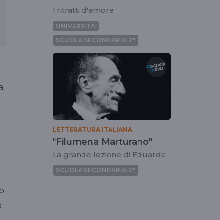
I ritratti d'amore
UNIVERSITÀ
SCUOLA SECONDARIA 2°
a
LETTERATURA ITALIANA
"Filumena Marturano"
La grande lezione di Eduardo
SCUOLA SECONDARIA 2°
o
o