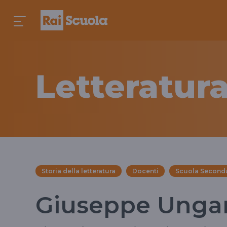
Letteratura
Storia della letteratura
Docenti
Scuola Seconda
Giuseppe Ungare