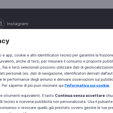
Instagram
acy
b e app, cookie e altri identificatori tecnici per garantire la fruizion
ivalenti, anche di terzi, per misurare il consumo e proporre pubbli
Rai e terzi selezionati possono utilizzare dati di geolocalizzazione,
 personali (es. dati di navigazione, identificatori derivati dall'auten
e le performance degli annunci e derivare osservazioni sul pubblico
. Per saperne di più puoi visionare qui
l'informativa sui cookie
.
 e strumenti equivalenti. Il tasto
Continua senza accettare
chiu
li tecnici e riceverai pubblicità non personalizzata. Usa il pulsant
 il consenso o revocare quello già prestato ovvero gestire le tue p