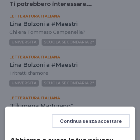
Ti potrebbero interessare...
LETTERATURA ITALIANA
Lina Bolzoni a #Maestri
Chi era Tommaso Campanella?
UNIVERSITÀ
SCUOLA SECONDARIA 2°
LETTERATURA ITALIANA
Lina Bolzoni a #Maestri
I ritratti d'amore
UNIVERSITÀ
SCUOLA SECONDARIA 2°
LETTERATURA ITALIANA
"Filumena Marturano"
La grande lezione di Eduardo
Continua senza accettare
SCUOLA SECONDARIA 2°