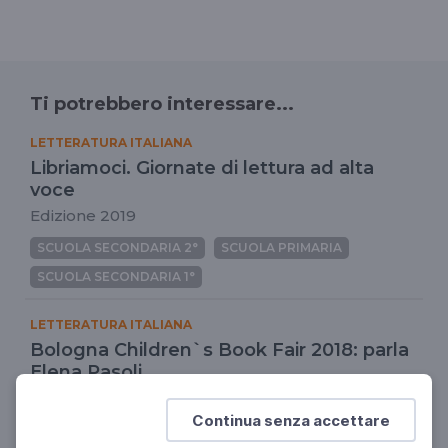
Ti potrebbero interessare...
LETTERATURA ITALIANA
Libriamoci. Giornate di lettura ad alta
voce
Edizione 2019
SCUOLA SECONDARIA 2°
SCUOLA PRIMARIA
SCUOLA SECONDARIA 1°
LETTERATURA ITALIANA
Bologna Children`s Book Fair 2018: parla
Elena Pasoli
Le novità della cinquantacinquesima edizione
Continua senza accettare
DOCENTI
SCUOLA PRIMARIA