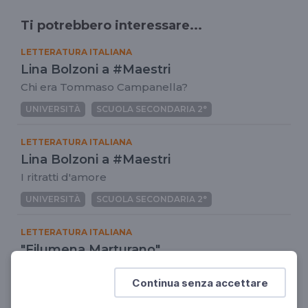
Ti potrebbero interessare...
LETTERATURA ITALIANA
Lina Bolzoni a #Maestri
Chi era Tommaso Campanella?
UNIVERSITÀ
SCUOLA SECONDARIA 2°
LETTERATURA ITALIANA
Lina Bolzoni a #Maestri
I ritratti d'amore
UNIVERSITÀ
SCUOLA SECONDARIA 2°
LETTERATURA ITALIANA
"Filumena Marturano"
La grande lezione di Eduardo
Continua senza accettare
SCUOLA SECONDARIA 2°