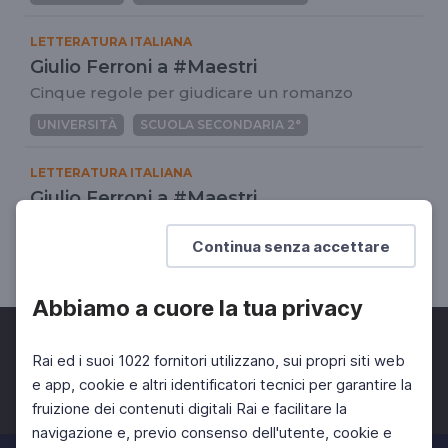
LETTERATURA ITALIANA
Giulio Ferroni a #Maestri
Cinque regole per giudicare un romanzo
UNIVERSITÀ
SCUOLA SECONDARIA 2°
LETTERATURA ITALIANA
Giulio Ferroni a #Maestri
Avventura e viaggio nella letteratura italiana
Continua senza accettare
UNIVERSITÀ
SCUOLA SECONDARIA 2°
Abbiamo a cuore la tua privacy
Rai ed i suoi 1022 fornitori utilizzano, sui propri siti web
e app, cookie e altri identificatori tecnici per garantire la
fruizione dei contenuti digitali Rai e facilitare la
Facebook
Twitter
Instagram
navigazione e, previo consenso dell'utente, cookie e