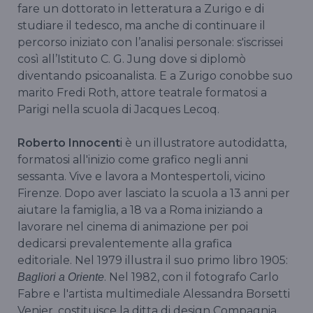
fare un dottorato in letteratura a Zurigo e di
studiare il tedesco, ma anche di continuare il
percorso iniziato con l’analisi personale: s'iscrissei
così all’Istituto C. G. Jung dove si diplomò
diventando psicoanalista. E a Zurigo conobbe suo
marito Fredi Roth, attore teatrale formatosi a
Parigi nella scuola di Jacques Lecoq.
Roberto Innocent
i è un illustratore autodidatta,
formatosi all'inizio come grafico negli anni
sessanta. Vive e lavora a Montespertoli, vicino
Firenze. Dopo aver lasciato la scuola a 13 anni per
aiutare la famiglia, a 18 va a Roma iniziando a
lavorare nel cinema di animazione per poi
dedicarsi prevalentemente alla grafica
editoriale. Nel 1979 illustra il suo primo libro 1905:
. Nel 1982, con il fotografo Carlo
Bagliori a Oriente
Fabre e l'artista multimediale Alessandra Borsetti
Venier, costituisce la ditta di design Compagnia