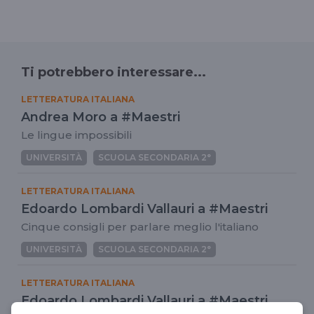
Ti potrebbero interessare...
LETTERATURA ITALIANA
Andrea Moro a #Maestri
Le lingue impossibili
UNIVERSITÀ
SCUOLA SECONDARIA 2°
LETTERATURA ITALIANA
Edoardo Lombardi Vallauri a #Maestri
Cinque consigli per parlare meglio l'italiano
UNIVERSITÀ
SCUOLA SECONDARIA 2°
LETTERATURA ITALIANA
Edoardo Lombardi Vallauri a #Maestri