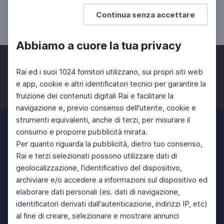
Il linguaggio manipolatore
Continua senza accettare
UNIVERSITÀ
SCUOLA SECONDARIA 2°
Abbiamo a cuore la tua privacy
Rai ed i suoi 1024 fornitori utilizzano, sui propri siti web
e app, cookie e altri identificatori tecnici per garantire la
fruizione dei contenuti digitali Rai e facilitare la
Facebook
Twitter
Instagram
navigazione e, previo consenso dell'utente, cookie e
strumenti equivalenti, anche di terzi, per misurare il
consumo e proporre pubblicità mirata.
Per quanto riguarda la pubblicità, dietro tuo consenso,
Rai e terzi selezionati possono utilizzare dati di
geolocalizzazione, l'identificativo del dispositivo,
archiviare e/o accedere a informazioni sul dispositivo ed
elaborare dati personali (es. dati di navigazione,
identificatori derivati dall'autenticazione, indirizzi IP, etc)
al fine di creare, selezionare e mostrare annunci