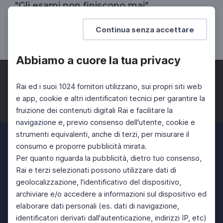
"Gli esami non finiscono mai"
La grande lezione di Eduardo
Continua senza accettare
SCUOLA SECONDARIA 2°
Abbiamo a cuore la tua privacy
Rai ed i suoi 1024 fornitori utilizzano, sui propri siti web
e app, cookie e altri identificatori tecnici per garantire la
fruizione dei contenuti digitali Rai e facilitare la
Facebook
Twitter
Instagram
navigazione e, previo consenso dell'utente, cookie e
strumenti equivalenti, anche di terzi, per misurare il
consumo e proporre pubblicità mirata.
Per quanto riguarda la pubblicità, dietro tuo consenso,
Rai e terzi selezionati possono utilizzare dati di
geolocalizzazione, l'identificativo del dispositivo,
archiviare e/o accedere a informazioni sul dispositivo ed
elaborare dati personali (es. dati di navigazione,
identificatori derivati dall'autenticazione, indirizzi IP, etc)