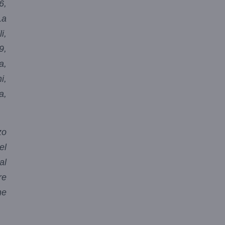
6,
La
i,
9,
a,
i,
a,
zo
el
al
re
ne