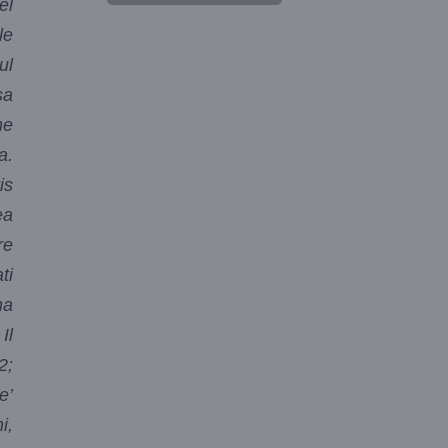
el
le
ul
sa
ne
a.
is
ea
re
ti
na
Il
2;
e’
i,