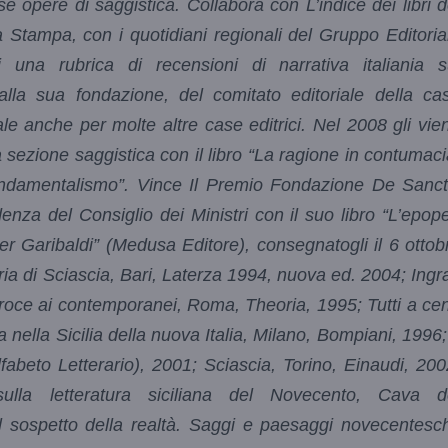
se opere di saggistica. Collabora con L’indice dei libri d
 Stampa, con i quotidiani regionali del Gruppo Editoria
una rubrica di recensioni di narrativa italiania s
lla sua fondazione, del comitato editoriale della ca
iale anche per molte altre case editrici. Nel 2008 gli vie
 sezione saggistica con il libro “La ragione in contumaci
 fondamentalismo”. Vince Il Premio Fondazione De Sanct
enza del Consiglio dei Ministri con il suo libro “L’epop
per Garibaldi” (Medusa Editore), consegnatogli il 6 ottob
ria di Sciascia, Bari, Laterza 1994, nuova ed. 2004; Ingra
 Croce ai contemporanei, Roma, Theoria, 1995; Tutti a ce
nella Sicilia della nuova Italia, Milano, Bompiani, 1996; 
lfabeto Letterario), 2001; Sciascia, Torino, Einaudi, 200
ulla letteratura siciliana del Novecento, Cava d
Il sospetto della realtà. Saggi e paesaggi novecentesch