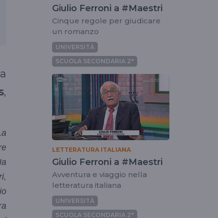
Giulio Ferroni a #Maestri
Cinque regole per giudicare
un romanzo
UNIVERSITÀ
SCUOLA SECONDARIA 2°
La
s
,
La
re
LETTERATURA ITALIANA
Giulio Ferroni a #Maestri
Ha
Avventura e viaggio nella
i,
letteratura italiana
io
UNIVERSITÀ
ra
SCUOLA SECONDARIA 2°