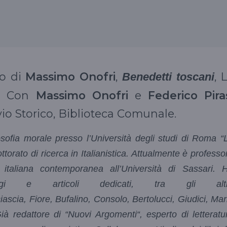
ro di
Massimo Onofri
,
, 
Benedetti toscani
7. Con
Massimo Onofri
e
Federico Pira
vio Storico, Biblioteca Comunale.
osofia morale presso l’Università degli studi di Roma “
torato di ricerca in Italianistica. Attualmente è professo
ra italiana contemporanea all’Università di Sassari. 
aggi e articoli dedicati, tra gli altr
iascia, Fiore, Bufalino, Consolo, Bertolucci, Giudici, Mar
à redattore di “Nuovi Argomenti“, esperto di letteratu