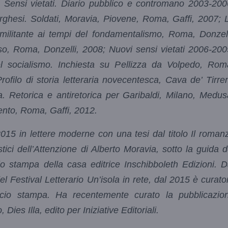
; Sensi vietati. Diario pubblico e contromano 2003-200
orghesi. Soldati, Moravia, Piovene, Roma, Gaffi, 2007; 
 militante ai tempi del fondamentalismo, Roma, Donzell
uso, Roma, Donzelli, 2008; Nuovi sensi vietati 2006-200
el socialismo. Inchiesta su Pellizza da Volpedo, Rom
Profilo di storia letteraria novecentesca, Cava de’ Tirren
. Retorica e antiretorica per Garibaldi, Milano, Medus
cento, Roma, Gaffi, 2012.
015 in lettere moderne con una tesi dal titolo Il roman
istici dell’Attenzione di Alberto Moravia, sotto la guida d
cio stampa della casa editrice Inschibboleth Edizioni. D
el Festival Letterario Un’isola in rete, dal 2015 è curato
ficio stampa. Ha recentemente curato la pubblicazio
Dies Illa, edito per Iniziative Editoriali.