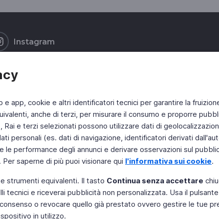
Instagram
acy
b e app, cookie e altri identificatori tecnici per garantire la fruizion
ivalenti, anche di terzi, per misurare il consumo e proporre pubbli
Rai e terzi selezionati possono utilizzare dati di geolocalizzazione,
 personali (es. dati di navigazione, identificatori derivati dall'auten
e le performance degli annunci e derivare osservazioni sul pubblico
. Per saperne di più puoi visionare qui
l'informativa sui cookie
.
 e strumenti equivalenti. Il tasto
Continua senza accettare
chiu
li tecnici e riceverai pubblicità non personalizzata. Usa il pulsant
 il consenso o revocare quello già prestato ovvero gestire le tue p
positivo in utilizzo.