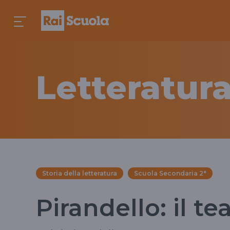
Letteratura
Storia della letteratura
Scuola Secondaria 2°
Pirandello: il te