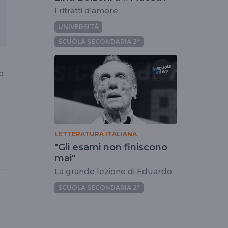
I ritratti d'amore
UNIVERSITÀ
SCUOLA SECONDARIA 2°
o
LETTERATURA ITALIANA
"Gli esami non finiscono
mai"
La grande lezione di Eduardo
SCUOLA SECONDARIA 2°