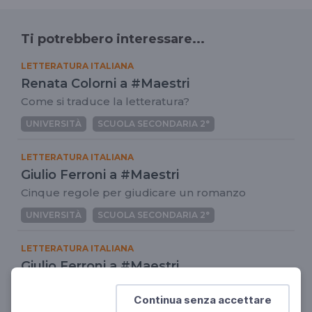
Ti potrebbero interessare...
LETTERATURA ITALIANA
Renata Colorni a #Maestri
Come si traduce la letteratura?
UNIVERSITÀ
SCUOLA SECONDARIA 2°
LETTERATURA ITALIANA
Giulio Ferroni a #Maestri
Cinque regole per giudicare un romanzo
UNIVERSITÀ
SCUOLA SECONDARIA 2°
LETTERATURA ITALIANA
Giulio Ferroni a #Maestri
Avventura e viaggio nella letteratura italiana
Continua senza accettare
UNIVERSITÀ
SCUOLA SECONDARIA 2°