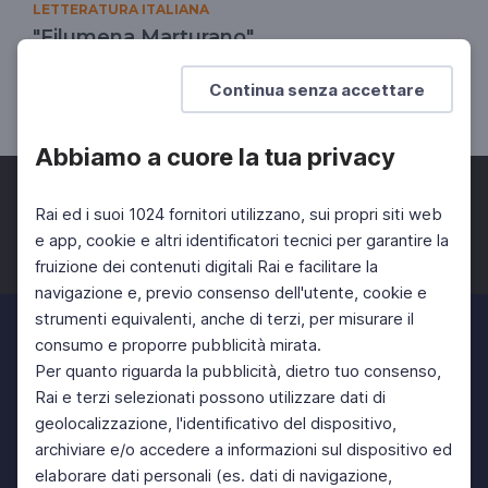
LETTERATURA ITALIANA
"Filumena Marturano"
La grande lezione di Eduardo
Continua senza accettare
SCUOLA SECONDARIA 2°
Abbiamo a cuore la tua privacy
Rai ed i suoi 1024 fornitori utilizzano, sui propri siti web
e app, cookie e altri identificatori tecnici per garantire la
fruizione dei contenuti digitali Rai e facilitare la
Facebook
Twitter
Instagram
navigazione e, previo consenso dell'utente, cookie e
strumenti equivalenti, anche di terzi, per misurare il
consumo e proporre pubblicità mirata.
Per quanto riguarda la pubblicità, dietro tuo consenso,
Rai e terzi selezionati possono utilizzare dati di
geolocalizzazione, l'identificativo del dispositivo,
archiviare e/o accedere a informazioni sul dispositivo ed
elaborare dati personali (es. dati di navigazione,